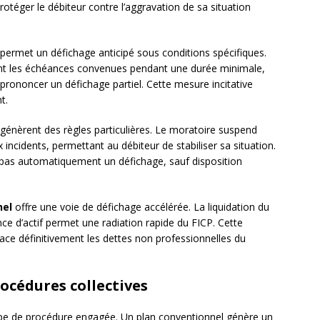
rotéger le débiteur contre l’aggravation de sa situation
permet un défichage anticipé sous conditions spécifiques.
nt les échéances convenues pendant une durée minimale,
rononcer un défichage partiel. Cette mesure incitative
t.
énèrent des règles particulières. Le moratoire suspend
ncidents, permettant au débiteur de stabiliser sa situation.
t pas automatiquement un défichage, sauf disposition
nel
offre une voie de défichage accélérée. La liquidation du
nce d’actif permet une radiation rapide du FICP. Cette
efface définitivement les dettes non professionnelles du
rocédures collectives
ype de procédure engagée. Un plan conventionnel génère un