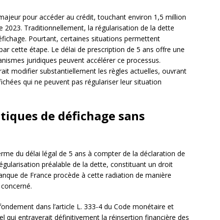
ajeur pour accéder au crédit, touchant environ 1,5 million
2023. Traditionnellement, la régularisation de la dette
défichage. Pourtant, certaines situations permettent
par cette étape. Le délai de prescription de 5 ans offre une
nismes juridiques peuvent accélérer ce processus.
rait modifier substantiellement les règles actuelles, ouvrant
fichées qui ne peuvent pas régulariser leur situation
iques de défichage sans
erme du délai légal de 5 ans à compter de la déclaration de
égularisation préalable de la dette, constituant un droit
 Banque de France procède à cette radiation de manière
 concerné.
ondement dans l’article L. 333-4 du Code monétaire et
uel qui entraverait définitivement la réinsertion financière des