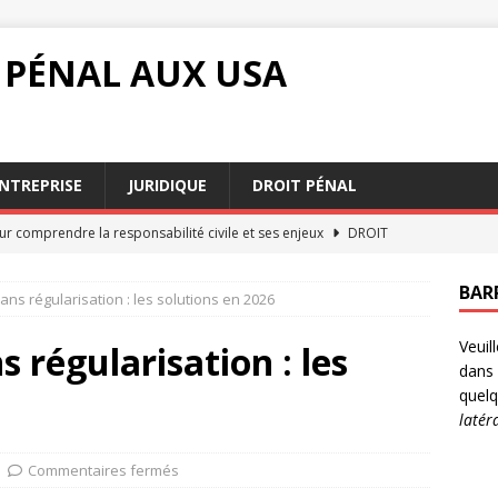
 PÉNAL AUX USA
NTREPRISE
JURIDIQUE
DROIT PÉNAL
ur comprendre la responsabilité civile et ses enjeux
DROIT
 mise en état : un moment décisif pour votre affaire
DROIT
BAR
ans régularisation : les solutions en 2026
 barème pension alimentaire influence vos paiements
Veuil
 régularisation : les
dans 
t les conditions pour profiter de la garantie Visale
JURIDIQUE
quelq
latér
 droit influence le e-commerce
DROIT
Commentaires fermés