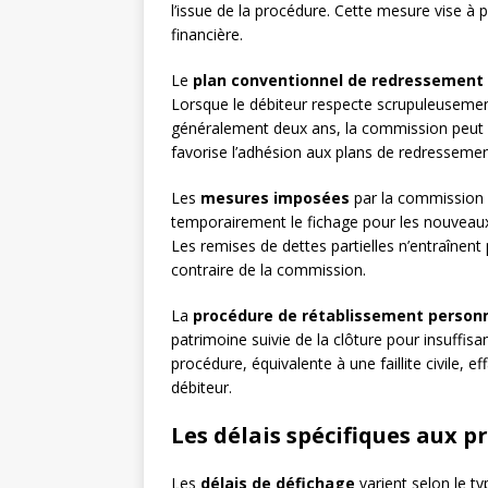
l’issue de la procédure. Cette mesure vise à p
financière.
Le
plan conventionnel de redressement
Lorsque le débiteur respecte scrupuleuseme
généralement deux ans, la commission peut p
favorise l’adhésion aux plans de redressemen
Les
mesures imposées
par la commission g
temporairement le fichage pour les nouveaux i
Les remises de dettes partielles n’entraînen
contraire de la commission.
La
procédure de rétablissement person
patrimoine suivie de la clôture pour insuffisa
procédure, équivalente à une faillite civile, 
débiteur.
Les délais spécifiques aux p
Les
délais de défichage
varient selon le t