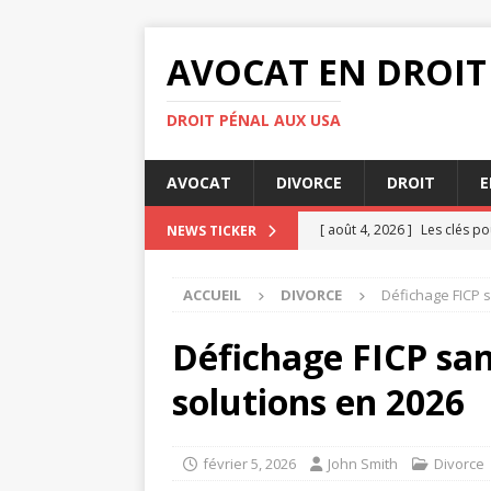
AVOCAT EN DROIT
DROIT PÉNAL AUX USA
AVOCAT
DIVORCE
DROIT
E
[ août 4, 2026 ]
Les clés po
NEWS TICKER
[ août 3, 2026 ]
Audience de
ACCUEIL
DIVORCE
Défichage FICP s
[ août 3, 2026 ]
Comment le
DIVORCE
Défichage FICP sans
[ août 3, 2026 ]
Quelles son
solutions en 2026
[ août 6, 2026 ]
Comment le
février 5, 2026
John Smith
Divorce