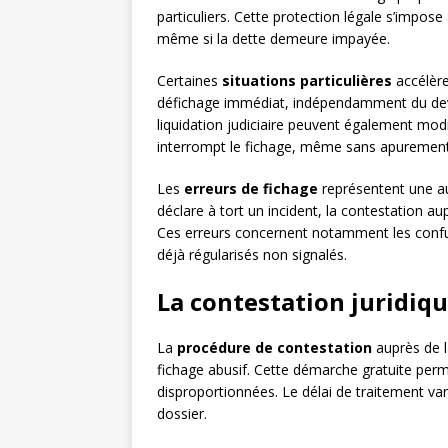
particuliers. Cette protection légale s’impos
même si la dette demeure impayée.
Certaines
situations particulières
accélère
défichage immédiat, indépendamment du deve
liquidation judiciaire peuvent également modifi
interrompt le fichage, même sans apurement
Les
erreurs de fichage
représentent une au
déclare à tort un incident, la contestation a
Ces erreurs concernent notamment les confusio
déjà régularisés non signalés.
La contestation juridiqu
La
procédure de contestation
auprès de l
fichage abusif. Cette démarche gratuite perm
disproportionnées. Le délai de traitement va
dossier.