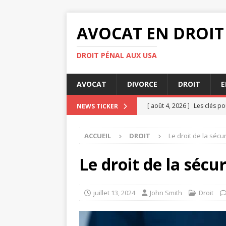
AVOCAT EN DROIT
DROIT PÉNAL AUX USA
AVOCAT
DIVORCE
DROIT
E
[ août 4, 2026 ]
Les clés po
NEWS TICKER
[ août 3, 2026 ]
Audience de
ACCUEIL
DROIT
Le droit de la sécu
[ août 3, 2026 ]
Comment le
DIVORCE
Le droit de la sécu
[ août 3, 2026 ]
Quelles son
[ août 6, 2026 ]
Comment le
juillet 13, 2024
John Smith
Droit