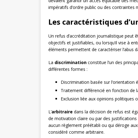
devaient garantir un accès équitable des médi
impératifs d’ordre public ou des contraintes 
Les caractéristiques d’u
Un refus d’accréditation journalistique peut êt
objectifs et justifiables, ou lorsqu’il vise à e
éléments permettent de caractériser l’abus d
La
discrimination
constitue l’un des princip
différentes formes :
Discrimination basée sur l’orientation 
Traitement différencié en fonction de la
Exclusion liée aux opinions politiques 
L’
arbitraire
dans la décision de refus est éga
de motivation claire ou par des justification
aucun règlement préétabli ou qui déroge aux 
considéré comme arbitraire.