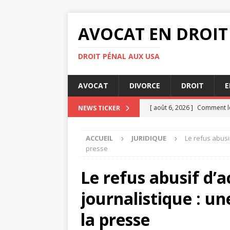
AVOCAT EN DROIT
DROIT PÉNAL AUX USA
AVOCAT
DIVORCE
DROIT
E
[ août 6, 2026 ]
Comment le
NEWS TICKER
[ août 4, 2026 ]
Les clés po
ACCUEIL
JURIDIQUE
Le refus abusif
[ août 3, 2026 ]
Audience de
presse
[ août 3, 2026 ]
Comment le
Le refus abusif d’a
DIVORCE
journalistique : une
[ août 8, 2026 ]
Indemnisati
la presse