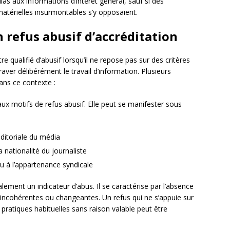
as aux informations d’intérêt général, sauf si des
matérielles insurmontables s’y opposaient.
n refus abusif d’accréditation
re qualifié d’abusif lorsqu’il ne repose pas sur des critères
ntraver délibérément le travail d’information. Plusieurs
ans ce contexte :
aux motifs de refus abusif. Elle peut se manifester sous
éditoriale du média
 nationalité du journaliste
ou à l’appartenance syndicale
lement un indicateur d’abus. Il se caractérise par l’absence
s incohérentes ou changeantes. Un refus qui ne s’appuie sur
pratiques habituelles sans raison valable peut être