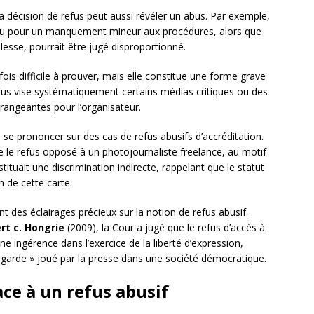
la décision de refus peut aussi révéler un abus. Par exemple,
connu pour un manquement mineur aux procédures, alors que
lesse, pourrait être jugé disproportionné.
ois difficile à prouver, mais elle constitue une forme grave
refus vise systématiquement certains médias critiques ou des
érangeantes pour l’organisateur.
 se prononcer sur des cas de refus abusifs d’accréditation.
e le refus opposé à un photojournaliste freelance, au motif
tituait une discrimination indirecte, rappelant que le statut
n de cette carte.
t des éclairages précieux sur la notion de refus abusif.
t c. Hongrie
(2009), la Cour a jugé que le refus d’accès à
une ingérence dans l’exercice de la liberté d’expression,
e garde » joué par la presse dans une société démocratique.
ace à un refus abusif