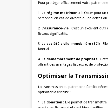
Pour protéger efficacement votre patrimoine fa
1.
Le régime matrimonial
: Opter pour un 
personnel en cas de divorce ou de dettes du 
2.
L’assurance-vie
: C’est un excellent outi
fiscaux significatifs.
3.
La société civile immobilière (SCI)
: Ell
familial.
4.
Le démembrement de propriété
: Cett
offrant des avantages fiscaux et de protectio
Optimiser la Transmiss
La transmission du patrimoine familial nécessi
optimiser la fiscalité :
1.
La donation
: Elle permet de transmettre
avantages fiscaux si elle est bien planifiée.