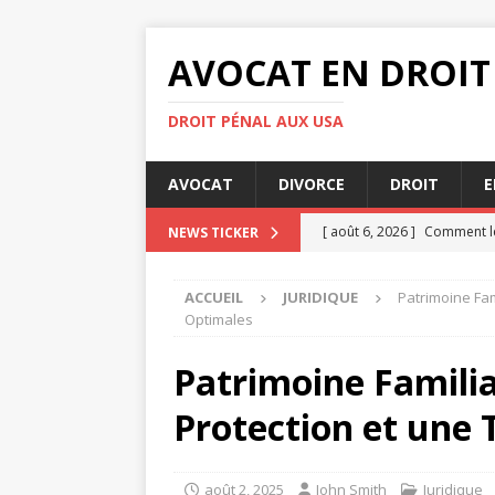
AVOCAT EN DROIT
DROIT PÉNAL AUX USA
AVOCAT
DIVORCE
DROIT
E
[ août 6, 2026 ]
Comment le
NEWS TICKER
[ août 4, 2026 ]
Les clés po
ACCUEIL
JURIDIQUE
Patrimoine Fam
[ août 3, 2026 ]
Audience de
Optimales
[ août 3, 2026 ]
Comment le
Patrimoine Familia
DIVORCE
Protection et une
[ août 8, 2026 ]
Indemnisati
août 2, 2025
John Smith
Juridique