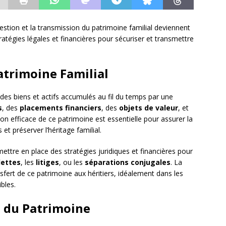
stion et la transmission du patrimoine familial deviennent
tratégies légales et financières pour sécuriser et transmettre
trimoine Familial
es biens et actifs accumulés au fil du temps par une
s
, des
placements financiers
, des
objets de valeur
, et
ion efficace de ce patrimoine est essentielle pour assurer la
et préserver l’héritage familial.
ettre en place des stratégies juridiques et financières pour
dettes
, les
litiges
, ou les
séparations conjugales
. La
nsfert de ce patrimoine aux héritiers, idéalement dans les
ibles.
n du Patrimoine