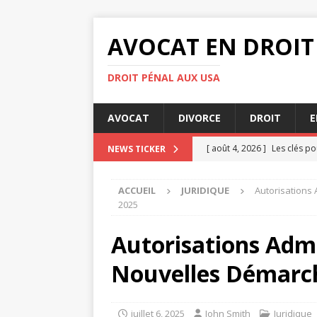
AVOCAT EN DROIT
DROIT PÉNAL AUX USA
AVOCAT
DIVORCE
DROIT
E
[ août 4, 2026 ]
Les clés po
NEWS TICKER
[ août 3, 2026 ]
Audience de
ACCUEIL
JURIDIQUE
Autorisations 
[ août 3, 2026 ]
Comment le
2025
DIVORCE
Autorisations Admi
[ août 3, 2026 ]
Quelles son
Nouvelles Démarch
[ août 6, 2026 ]
Comment le
juillet 6, 2025
John Smith
Juridique