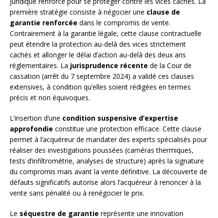
juridique renforcé pour se protéger contre les vices cachés. La
première stratégie consiste à négocier une
clause de
garantie renforcée
dans le compromis de vente.
Contrairement à la garantie légale, cette clause contractuelle
peut étendre la protection au-delà des vices strictement
cachés et allonger le délai d’action au-delà des deux ans
réglementaires. La
jurisprudence récente
de la Cour de
cassation (arrêt du 7 septembre 2024) a validé ces clauses
extensives, à condition qu’elles soient rédigées en termes
précis et non équivoques.
L’insertion d’une
condition suspensive d’expertise
approfondie
constitue une protection efficace. Cette clause
permet à l’acquéreur de mandater des experts spécialisés pour
réaliser des investigations poussées (caméras thermiques,
tests d’infiltrométrie, analyses de structure) après la signature
du compromis mais avant la vente définitive. La découverte de
défauts significatifs autorise alors l’acquéreur à renoncer à la
vente sans pénalité ou à renégocier le prix.
Le
séquestre de garantie
représente une innovation