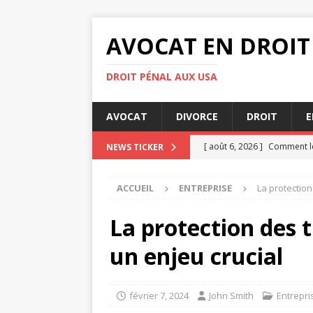
AVOCAT EN DROIT
DROIT PÉNAL AUX USA
AVOCAT
DIVORCE
DROIT
E
[ août 6, 2026 ]
Comment le
NEWS TICKER
[ août 4, 2026 ]
Les clés po
ACCUEIL
ENTREPRISE
La protection
[ août 3, 2026 ]
Audience de
[ août 3, 2026 ]
Comment le
La protection des t
DIVORCE
un enjeu crucial
[ août 8, 2026 ]
Indemnisati
février 7, 2024
John Smith
Entrepri